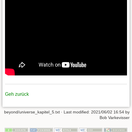
Geh zurück
beyond/universe_kapitel_5.txt
· Last modified:
2021/06/02 16:54
by
Bob Varkevisser